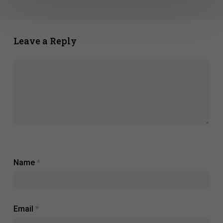
Brasileirão
2026
Leave a Reply
Name
*
Email
*