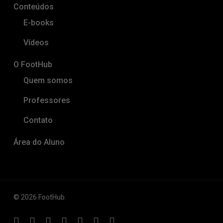
Conteúdos
E-books
Vídeos
O FootHub
Quem somos
Professores
Contato
Área do Aluno
© 2026 FootHub.
x-
facebook
linkedin
youtube
instagram
spotify
tiktok