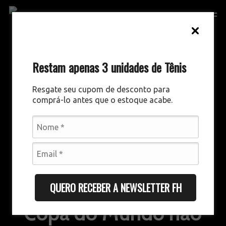
Skip
Men
to
main
content
Restam apenas 3 unidades de Tênis
Resgate seu cupom de desconto para
comprá-lo antes que o estoque acabe.
GESTÃO ESPORTIVA
DESTAQUES
TÁTICO E TÉCNICO
Pela primeira vez, a
QUERO RECEBER A NEWSLETTER FH
Copa do Mundo não