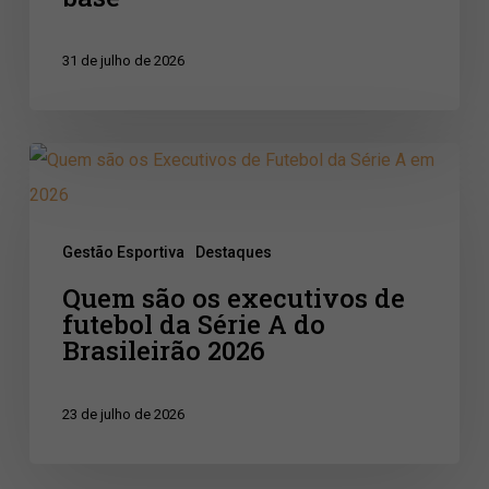
subproduto
do
31 de julho de 2026
futebol
de
base
Quem
são
os
Gestão Esportiva
Destaques
executivos
Quem são os executivos de
de
futebol da Série A do
futebol
Brasileirão 2026
da
Série
23 de julho de 2026
A
do