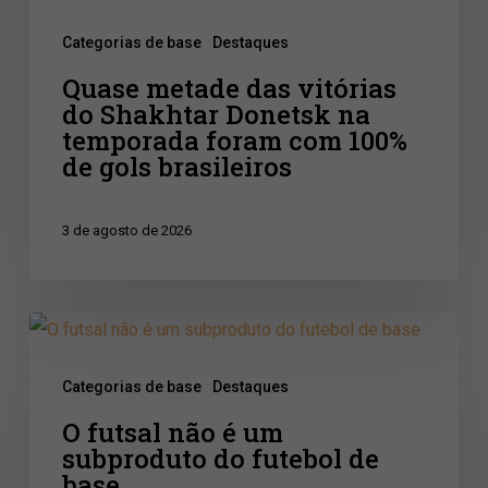
Donetsk
Categorias de base
Destaques
na
Quase metade das vitórias
temporada
do Shakhtar Donetsk na
foram
temporada foram com 100%
com
de gols brasileiros
100%
de
3 de agosto de 2026
gols
brasileiros
O
futsal
Categorias de base
Destaques
não
O futsal não é um
é
subproduto do futebol de
um
base