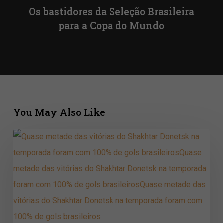
Os bastidores da Seleção Brasileira
para a Copa do Mundo
You May Also Like
Quase
metade
das
vitórias
do
Shakhtar