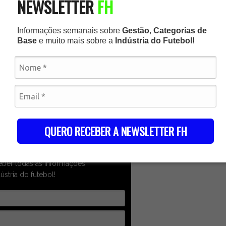
NEWSLETTER
FH
Informações semanais sobre
Gestão
,
Categorias de
Base
e muito mais sobre a
Indústria do Futebol!
va-se e receba
letter FH
QUERO RECEBER A NEWSLETTER FH
dados nos campos e clique no
eber todas as informações
ústria do futebol!