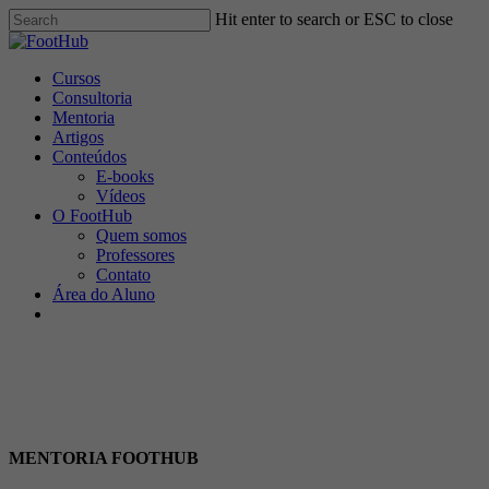
Skip
Hit enter to search or ESC to close
to
Close
main
Search
content
Menu
Cursos
Consultoria
Mentoria
Artigos
Conteúdos
E-books
Vídeos
O FootHub
Quem somos
Professores
Contato
Área do Aluno
x-
facebook
linkedin
youtube
instagram
spotify
tiktok
twitter
MENTORIA FOOTHUB