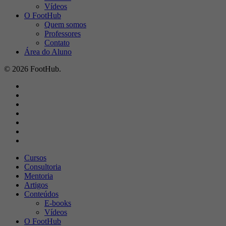
Vídeos
O FootHub
Quem somos
Professores
Contato
Área do Aluno
© 2026 FootHub.
x-
twitter
facebook
linkedin
youtube
instagram
spotify
tiktok
Close
Cursos
Menu
Consultoria
Mentoria
Artigos
Conteúdos
E-books
Vídeos
O FootHub