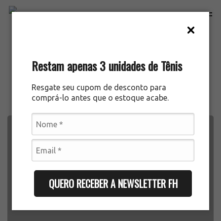
Skip
Men
to
main
content
Category
Restam apenas 3 unidades de Tênis
Tático e Técnico
Resgate seu cupom de desconto para
comprá-lo antes que o estoque acabe.
Como
joga
a
Seleção
QUERO RECEBER A NEWSLETTER FH
Brasileira
de
Carlo