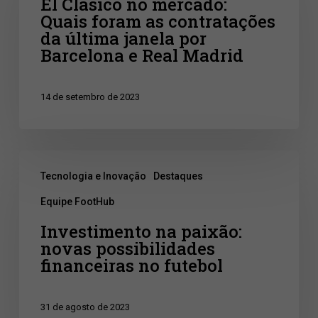
El Clásico no mercado:
no
Quais foram as contratações
mercado:
da última janela por
Quais
Barcelona e Real Madrid
foram
as
14 de setembro de 2023
contratações
da
Investimento
última
Tecnologia e Inovação
Destaques
na
janela
Equipe FootHub
paixão:
por
Investimento na paixão:
novas
Barcelona
novas possibilidades
possibilidades
e
financeiras no futebol
financeiras
Real
no
Madrid
31 de agosto de 2023