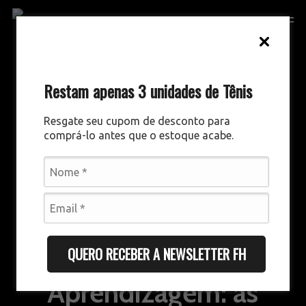
Skip
Men
to
main
content
Restam apenas 3 unidades de Tênis
Resgate seu cupom de desconto para
comprá-lo antes que o estoque acabe.
EQUIPE FOOTHUB
Gestão de
QUERO RECEBER A NEWSLETTER FH
Aprendizagem: as