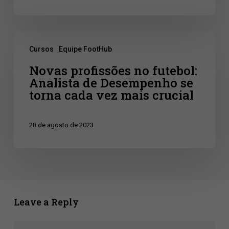
futebol
Novas
Cursos
Equipe FootHub
profissões
Novas profissões no futebol:
no
Analista de Desempenho se
futebol:
torna cada vez mais crucial
Analista
de
28 de agosto de 2023
Desempenho
se
torna
cada
Leave a Reply
vez
mais