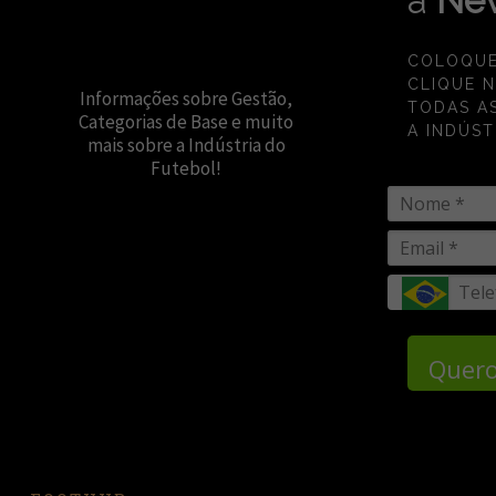
a
New
COLOQUE
CLIQUE 
Informações sobre Gestão,
TODAS A
Categorias de Base e muito
A INDÚST
mais sobre a Indústria do
Futebol!
Quero