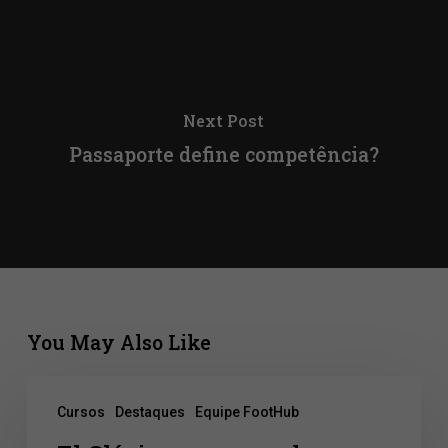
Next Post
Passaporte define competência?
You May Also Like
El
Cursos
Destaques
Equipe FootHub
Clásico