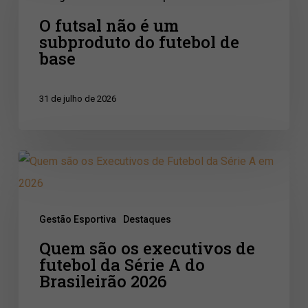
não
O futsal não é um
é
subproduto do futebol de
um
base
subproduto
do
31 de julho de 2026
futebol
de
base
Quem
são
os
Gestão Esportiva
Destaques
executivos
Quem são os executivos de
de
futebol da Série A do
futebol
Brasileirão 2026
da