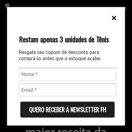
Skip
Men
to
main
content
Restam apenas 3 unidades de Tênis
Resgate seu cupom de desconto para
comprá-lo antes que o estoque acabe.
GESTÃO ESPORTIVA
CATEGORIAS DE BASE
DESTAQUES
QUERO RECEBER A NEWSLETTER FH
Fluminense alcança
maior receita da