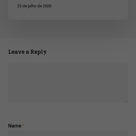
Série
23 de julho de 2026
A
do
Brasileirão
2026
Leave a Reply
Name
*