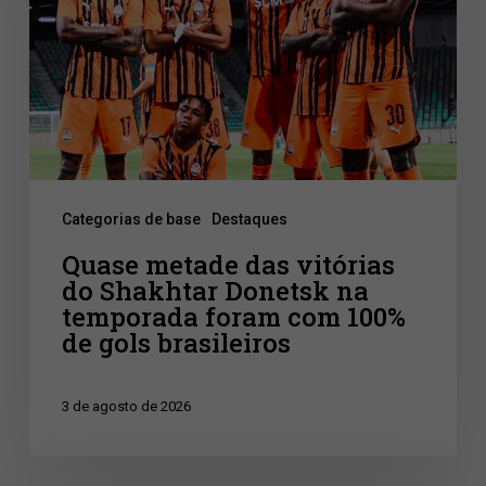
vitórias
do
Shakhtar
Donetsk
na
temporada
Categorias de base
Destaques
foram
com
Quase metade das vitórias
do Shakhtar Donetsk na
100%
temporada foram com 100%
de
de gols brasileiros
gols
brasileiros
3 de agosto de 2026