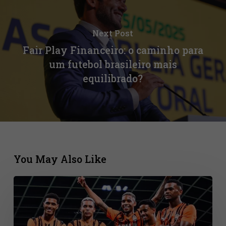
Next Post
Fair Play Financeiro: o caminho para
um futebol brasileiro mais
equilibrado?
You May Also Like
Quase
metade
das