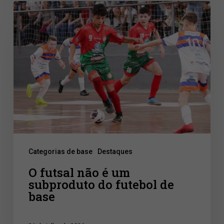
O
futsal
não
é
um
subproduto
do
futebol
de
Categorias de base
Destaques
base
O futsal não é um
subproduto do futebol de
base