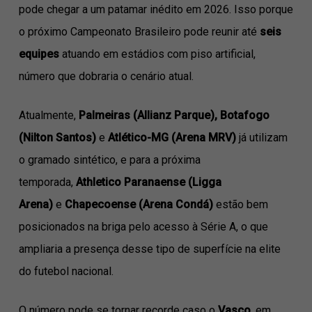
pode chegar a um patamar inédito em 2026. Isso porque
o próximo Campeonato Brasileiro pode reunir até
seis
equipes
atuando em estádios com piso artificial,
número que dobraria o cenário atual.
Atualmente,
Palmeiras (Allianz Parque), Botafogo
(Nilton Santos)
e
Atlético-MG (Arena MRV)
já utilizam
o gramado sintético, e para a próxima
temporada,
Athletico Paranaense (Ligga
Arena)
e
Chapecoense (Arena Condá)
estão bem
posicionados na briga pelo acesso à Série A, o que
ampliaria a presença desse tipo de superfície na elite
do futebol nacional.
O número pode se tornar recorde caso o
Vasco
, em