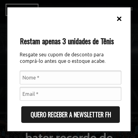
Skip
Men
to
Close
main
Menu
content
Restam apenas 3 unidades de Tênis
Resgate seu cupom de desconto para
comprá-lo antes que o estoque acabe.
GESTÃO ESPORTIVA
DESTAQUES
QUERO RECEBER A NEWSLETTER FH
Brasileirão 2026 pode
bater recorde de