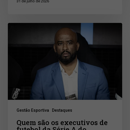
31 de julho de 2026
Quem
são
os
executivos
de
futebol
da
Série
A
Gestão Esportiva
Destaques
do
Brasileirão
Quem são os executivos de
futebol da Série A do
2026