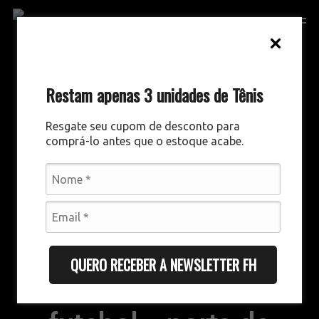
Skip
Men
to
main
content
Restam apenas 3 unidades de Tênis
Resgate seu cupom de desconto para
comprá-lo antes que o estoque acabe.
TÁTICO E TÉCNICO
CURSOS
CURSOS
DESTAQUES
QUERO RECEBER A NEWSLETTER FH
Análise de mercado no