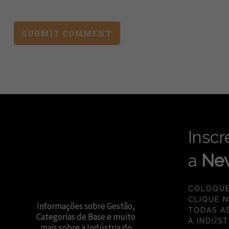
Inscr
a
New
COLOQUE
CLIQUE 
Informações sobre Gestão,
TODAS A
Categorias de Base e muito
A INDÚST
mais sobre a Indústria do