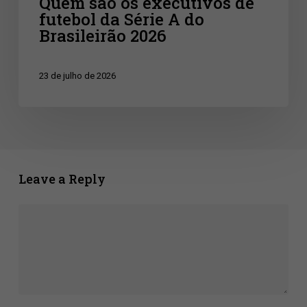
Quem são os executivos de
de
futebol da Série A do
futebol
Brasileirão 2026
da
Série
23 de julho de 2026
A
do
Brasileirão
2026
Leave a Reply