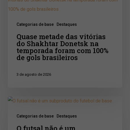
Shakhtar
Donetsk
Categorias de base
Destaques
na
Quase metade das vitórias
temporada
do Shakhtar Donetsk na
foram
temporada foram com 100%
com
de gols brasileiros
100%
de
3 de agosto de 2026
gols
brasileiros
O
futsal
Categorias de base
Destaques
não
O futsal não é um
é