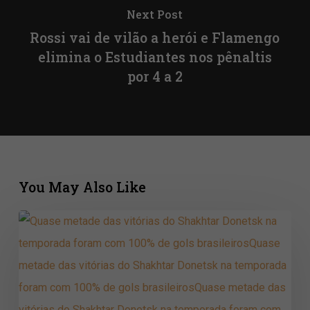
Next Post
Rossi vai de vilão a herói e Flamengo
elimina o Estudiantes nos pênaltis
por 4 a 2
You May Also Like
Quase
metade
das
vitórias
do