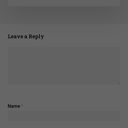
do
Brasileirão
2026
Leave a Reply
Name
*