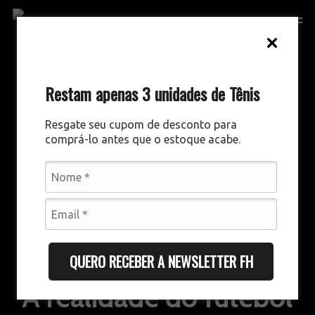
Skip
Men
to
main
content
Restam apenas 3 unidades de Tênis
Resgate seu cupom de desconto para
comprá-lo antes que o estoque acabe.
GESTÃO ESPORTIVA
DESTAQUES
QUERO RECEBER A NEWSLETTER FH
A realidade do futebol