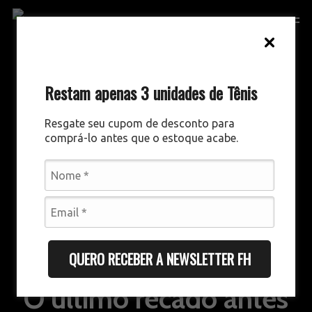
Skip
Men
to
main
content
Restam apenas 3 unidades de Tênis
Resgate seu cupom de desconto para
comprá-lo antes que o estoque acabe.
QUERO RECEBER A NEWSLETTER FH
COMUNICAÇÃO E MARKETING
O último recado antes