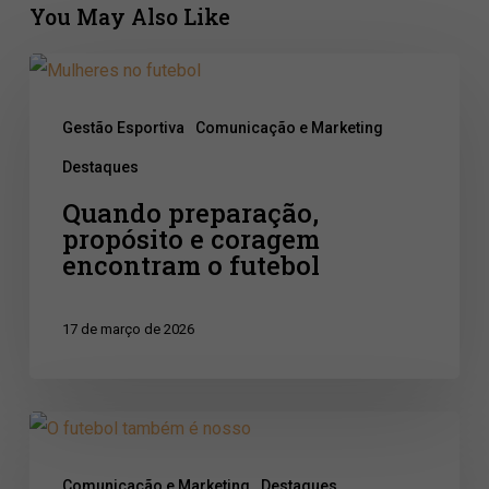
You May Also Like
Quando
preparação,
Gestão Esportiva
Comunicação e Marketing
propósito
Destaques
e
Quando preparação,
coragem
propósito e coragem
encontram
encontram o futebol
o
futebol
17 de março de 2026
08/03/2026
–
Comunicação e Marketing
Destaques