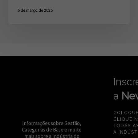
queda
6 de março de 2026
das
casas
de
apostas
Inscr
a
New
COLOQUE
CLIQUE 
Informações sobre Gestão,
TODAS A
Categorias de Base e muito
A INDÚST
mais sobre a Indústria do