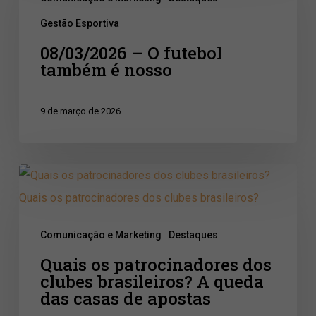
O
Gestão Esportiva
futebol
08/03/2026 – O futebol
também
também é nosso
é
nosso
9 de março de 2026
Quais
os
patrocinadores
Comunicação e Marketing
Destaques
dos
Quais os patrocinadores dos
clubes
clubes brasileiros? A queda
brasileiros?
das casas de apostas
A