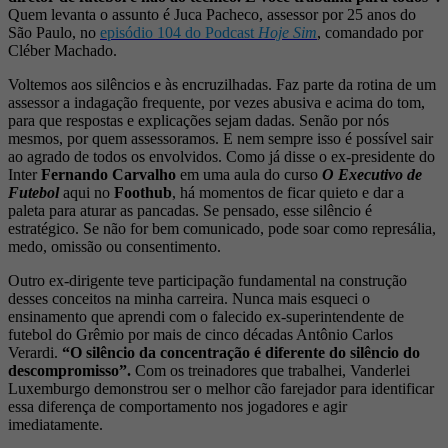
Quem levanta o assunto é Juca Pacheco, assessor por 25 anos do
São Paulo, no
episódio 104 do Podcast
Hoje Sim
, comandado por
Cléber Machado.
Voltemos aos silêncios e às encruzilhadas. Faz parte da rotina de um
assessor a indagação frequente, por vezes abusiva e acima do tom,
para que respostas e explicações sejam dadas. Senão por nós
mesmos, por quem assessoramos. E nem sempre isso é possível sair
ao agrado de todos os envolvidos. Como já disse o ex-presidente do
Inter
Fernando Carvalho
em uma aula do curso
O Executivo de
Futebol
aqui no
Foothub
, há momentos de ficar quieto e dar a
paleta para aturar as pancadas. Se pensado, esse silêncio é
estratégico. Se não for bem comunicado, pode soar como represália,
medo, omissão ou consentimento.
Outro ex-dirigente teve participação fundamental na construção
desses conceitos na minha carreira. Nunca mais esqueci o
ensinamento que aprendi com o falecido ex-superintendente de
futebol do Grêmio por mais de cinco décadas Antônio Carlos
Verardi.
“O silêncio da concentração é diferente do silêncio do
descompromisso”.
Com os treinadores que trabalhei, Vanderlei
Luxemburgo demonstrou ser o melhor cão farejador para identificar
essa diferença de comportamento nos jogadores e agir
imediatamente.