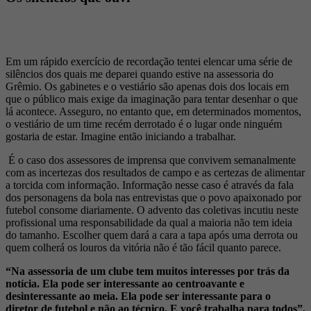
Em um rápido exercício de recordação tentei elencar uma série de
silêncios dos quais me deparei quando estive na assessoria do
Grêmio. Os gabinetes e o vestiário são apenas dois dos locais em
que o público mais exige da imaginação para tentar desenhar o que
lá acontece. Asseguro, no entanto que, em determinados momentos,
o vestiário de um time recém derrotado é o lugar onde ninguém
gostaria de estar. Imagine então iniciando a trabalhar.
É o caso dos assessores de imprensa que convivem semanalmente
com as incertezas dos resultados de campo e as certezas de alimentar
a torcida com informação. Informação nesse caso é através da fala
dos personagens da bola nas entrevistas que o povo apaixonado por
futebol consome diariamente. O advento das coletivas incutiu neste
profissional uma responsabilidade da qual a maioria não tem ideia
do tamanho. Escolher quem dará a cara a tapa após uma derrota ou
quem colherá os louros da vitória não é tão fácil quanto parece.
“Na assessoria de um clube tem muitos interesses por trás da
notícia. Ela pode ser interessante ao centroavante e
desinteressante ao meia. Ela pode ser interessante para o
diretor de futebol e não ao técnico. E você trabalha para todos”.