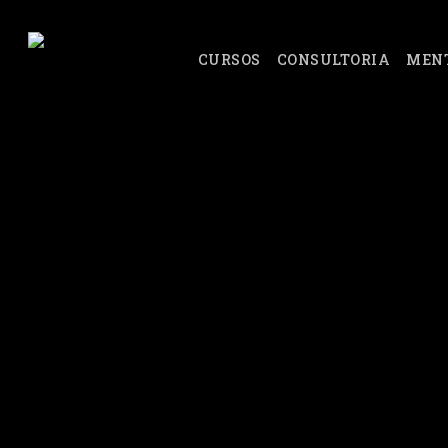
Skip
to
CURSOS
CONSULTORIA
MEN
main
content