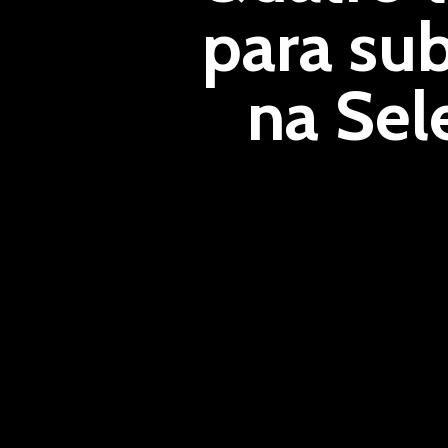
para su
na Sel