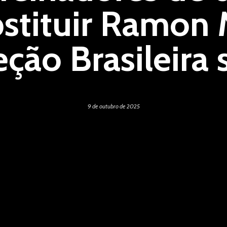
bstituir Ramon
eção Brasileira
9 de outubro de 2025