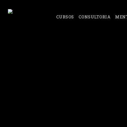
Skip
to
CURSOS
CONSULTORIA
MEN
main
content