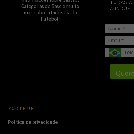
Informações sobre Gestão,
TODAS A
Categorias de Base e muito
A INDÚST
mais sobre a Indústria do
Futebol!
Quero
FOOTHUB
Política de privacidade