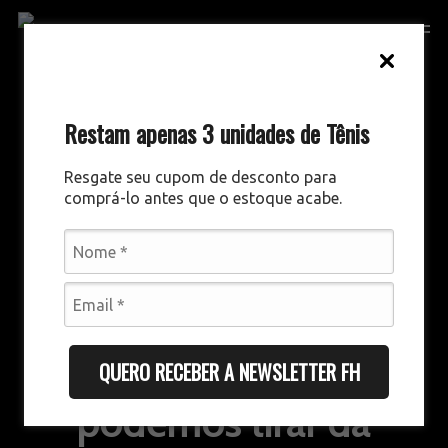
Skip
Men
to
main
content
Restam apenas 3 unidades de Tênis
Resgate seu cupom de desconto para
comprá-lo antes que o estoque acabe.
GESTÃO ESPORTIVA
DESTAQUES
TÁTICO E TÉCNICO
Os aprendizados que
QUERO RECEBER A NEWSLETTER FH
podemos tirar da