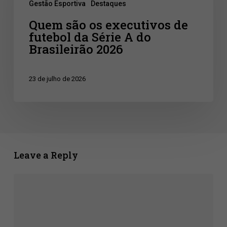
Gestão Esportiva
Destaques
executivos
Quem são os executivos de
de
futebol da Série A do
futebol
Brasileirão 2026
da
Série
23 de julho de 2026
A
do
Brasileirão
2026
Leave a Reply