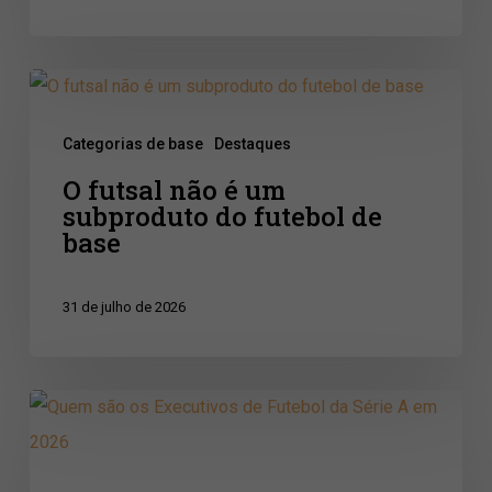
gols
brasileiros
O
futsal
Categorias de base
Destaques
não
O futsal não é um
é
subproduto do futebol de
um
base
subproduto
do
31 de julho de 2026
futebol
de
base
Quem
são
os