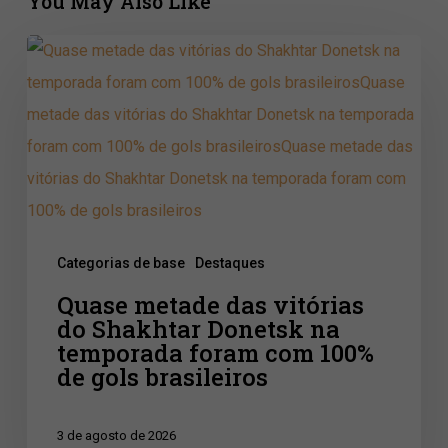
You May Also Like
Quase
metade
das
vitórias
do
Shakhtar
Donetsk
Categorias de base
Destaques
na
Quase metade das vitórias
temporada
do Shakhtar Donetsk na
foram
temporada foram com 100%
com
de gols brasileiros
100%
de
3 de agosto de 2026