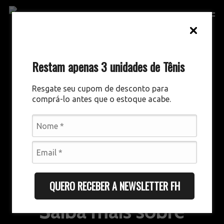
Skip
Men
to
main
content
Restam apenas 3 unidades de Tênis
Resgate seu cupom de desconto para
comprá-lo antes que o estoque acabe.
DIREITO DESPORTIVO
DESTAQUES
Contrato fechado!
QUERO RECEBER A NEWSLETTER FH
Saiba mais sobre