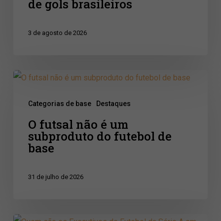
com
de gols brasileiros
100%
de
3 de agosto de 2026
gols
brasileiros
O
futsal
Categorias de base
Destaques
não
O futsal não é um
é
subproduto do futebol de
um
base
subproduto
do
31 de julho de 2026
futebol
de
base