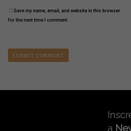
Save my name, email, and website in this browser
for the next time I comment.
Inscr
a
New