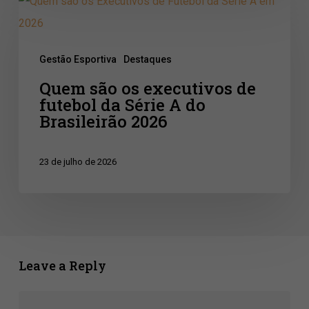
Quem
são
os
Gestão Esportiva
Destaques
executivos
Quem são os executivos de
de
futebol da Série A do
futebol
Brasileirão 2026
da
Série
23 de julho de 2026
A
do
Brasileirão
2026
Leave a Reply