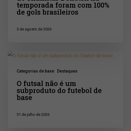
foram
temporada foram com 100%
com
de gols brasileiros
100%
de
3 de agosto de 2026
gols
brasileiros
O
futsal
Categorias de base
Destaques
não
O futsal não é um
é
subproduto do futebol de
um
base
subproduto
do
31 de julho de 2026
futebol
de