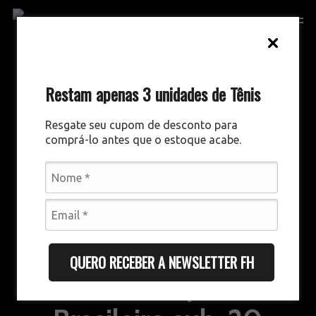
Skip
Men
to
main
content
Restam apenas 3 unidades de Tênis
Resgate seu cupom de desconto para
comprá-lo antes que o estoque acabe.
CATEGORIAS DE BASE
DESTAQUES
QUERO RECEBER A NEWSLETTER FH
Final do Campeonato