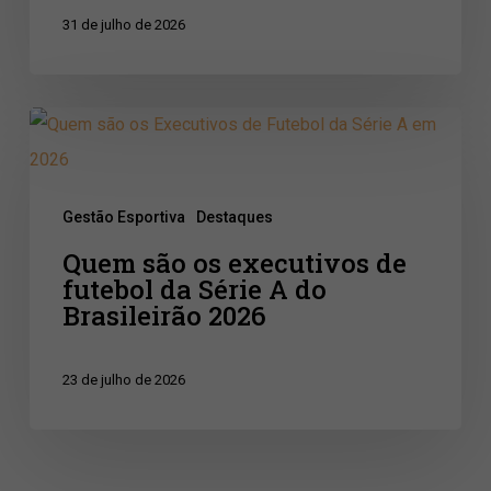
do
31 de julho de 2026
futebol
de
base
Quem
são
os
Gestão Esportiva
Destaques
executivos
Quem são os executivos de
de
futebol da Série A do
futebol
Brasileirão 2026
da
Série
23 de julho de 2026
A
do
Brasileirão