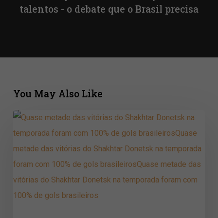
talentos - o debate que o Brasil precisa
You May Also Like
Quase
metade
das
vitórias
do
Shakhtar
Donetsk