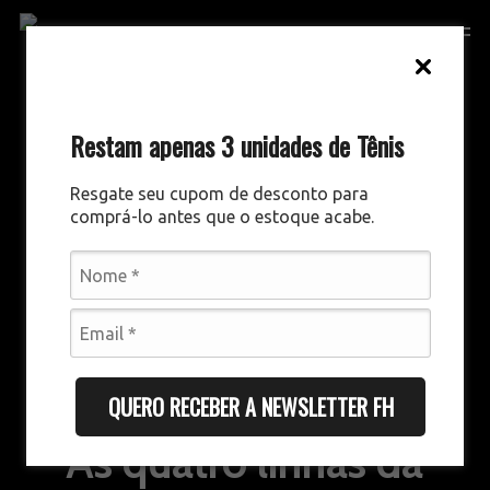
Skip
Men
to
main
content
Restam apenas 3 unidades de Tênis
Resgate seu cupom de desconto para
comprá-lo antes que o estoque acabe.
DIREITO DESPORTIVO
DESTAQUES
QUERO RECEBER A NEWSLETTER FH
As quatro linhas da