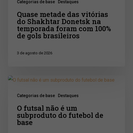
Categorias de base
Destaques
na
Quase metade das vitórias
temporada
do Shakhtar Donetsk na
foram
temporada foram com 100%
com
de gols brasileiros
100%
de
3 de agosto de 2026
gols
brasileiros
O
futsal
Categorias de base
Destaques
não
O futsal não é um
é
subproduto do futebol de
um
base
subproduto