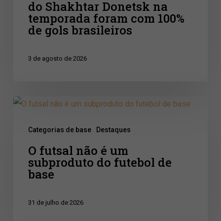
do Shakhtar Donetsk na
foram
temporada foram com 100%
com
de gols brasileiros
100%
de
3 de agosto de 2026
gols
brasileiros
O
futsal
Categorias de base
Destaques
não
O futsal não é um
é
subproduto do futebol de
um
base
subproduto
do
31 de julho de 2026
futebol