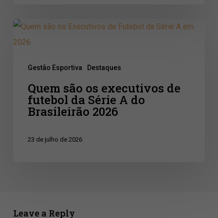
de
base
Quem
são
os
Gestão Esportiva
Destaques
executivos
Quem são os executivos de
de
futebol da Série A do
futebol
Brasileirão 2026
da
Série
23 de julho de 2026
A
do
Brasileirão
2026
Leave a Reply