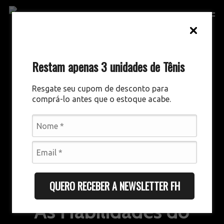
Skip
Men
to
Close
main
Menu
content
Restam apenas 3 unidades de Tênis
Resgate seu cupom de desconto para
comprá-lo antes que o estoque acabe.
DESTAQUES
QUERO RECEBER A NEWSLETTER FH
As Habilidades do