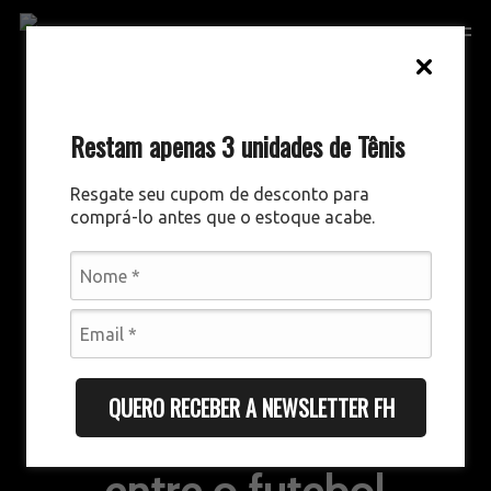
Skip
Men
to
main
content
Restam apenas 3 unidades de Tênis
Resgate seu cupom de desconto para
comprá-lo antes que o estoque acabe.
GESTÃO ESPORTIVA
DESTAQUES
A disparidade que
QUERO RECEBER A NEWSLETTER FH
persiste: O abismo
entre o futebol