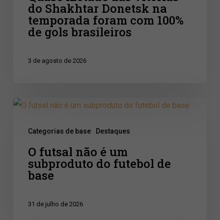
do Shakhtar Donetsk na
foram
temporada foram com 100%
com
de gols brasileiros
100%
de
3 de agosto de 2026
gols
brasileiros
O
futsal
Categorias de base
Destaques
não
O futsal não é um
é
subproduto do futebol de
um
base
subproduto
do
31 de julho de 2026
futebol