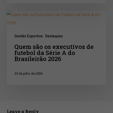
de
base
Quem
são
os
Gestão Esportiva
Destaques
executivos
Quem são os executivos de
de
futebol da Série A do
futebol
Brasileirão 2026
da
Série
23 de julho de 2026
A
do
Brasileirão
2026
Leave a Reply