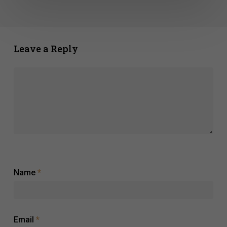
de
apostas
Leave a Reply
Name
*
Email
*