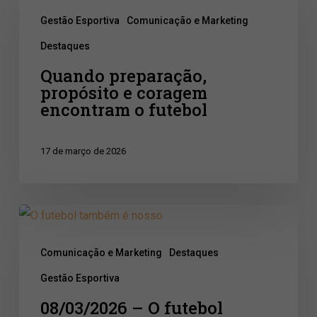
preparação,
Gestão Esportiva
Comunicação e Marketing
propósito
Destaques
e
Quando preparação,
coragem
propósito e coragem
encontram
encontram o futebol
o
futebol
17 de março de 2026
08/03/2026
–
Comunicação e Marketing
Destaques
O
Gestão Esportiva
futebol
08/03/2026 – O futebol
também