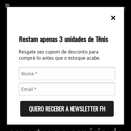
Skip
Men
to
main
content
Restam apenas 3 unidades de Tênis
Resgate seu cupom de desconto para
comprá-lo antes que o estoque acabe.
COMUNICAÇÃO E MARKETING
QUERO RECEBER A NEWSLETTER FH
Futebol e outros