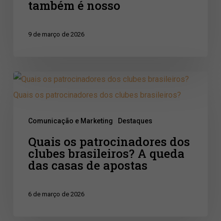
também é nosso
é
nosso
9 de março de 2026
Quais
os
patrocinadores
Comunicação e Marketing
Destaques
dos
Quais os patrocinadores dos
clubes
clubes brasileiros? A queda
brasileiros?
das casas de apostas
A
queda
6 de março de 2026
das
casas